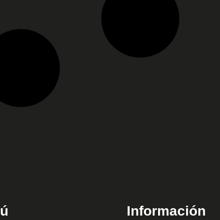
ú
Información