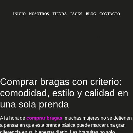
INICIO
NOSOTROS
TIENDA
PACKS
BLOG
CONTACTO
Comprar bragas: cómo
elegir la prenda perfecta
para cada día
Comprar bragas con criterio:
comodidad, estilo y calidad en
una sola prenda
A la hora de
comprar bragas
, muchas mujeres no se detienen
a pensar en que esta prenda básica puede marcar una gran
diferencia en su bienestar diario. Las braguitas no solo