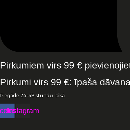
Pirkumiem virs 99 € pievienojie
Pirkumi virs 99 €: īpaša dāvan
Piegāde 24–48 stundu laikā
cebook
Instagram