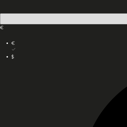
€
€
$