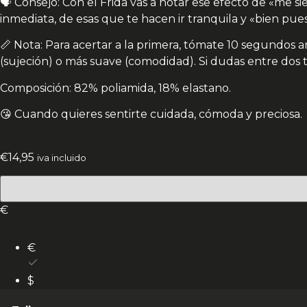
🗣️ Consejo: Con el Frida vas a notar ese efecto de «me si
inmediata, de esas que te hacen ir tranquila y «bien pues
📏 Nota: Para acertar a la primera, tómate 10 segundos an
(sujeción) o más suave (comodidad). Si dudas entre dos ta
Composición: 82% poliamida, 18% elastano.
😘 Cuando quieres sentirte cuidada, cómoda y preciosa.
€
14,95
iva incluido
€
€
$