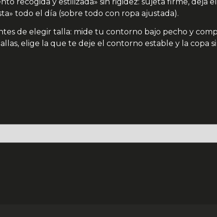
ento recogida y estilizada» sin rigidez: sujeta firme, dej
ta» todo el día (sobre todo con ropa ajustada).
tes de elegir talla: mide tu contorno bajo pecho y compár
llas, elige la que te deje el contorno estable y la copa s