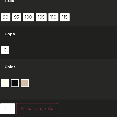
Talla
90
95
100
105
110
115
Copa
C
Color
Añadir al carrito