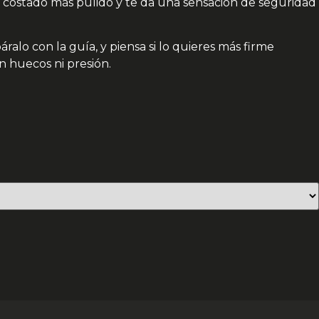
a el costado más pulido y te da una sensación de seguridad
alo con la guía, y piensa si lo quieres más firme
in huecos ni presión.