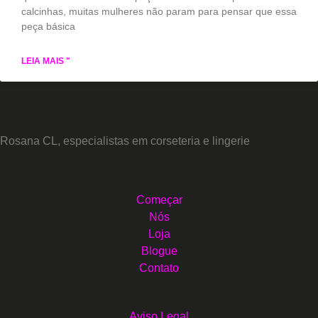
calcinhas, muitas mulheres não param para pensar que essa
peça básica
LEIA MAIS "
Rosana CL, especialistas em corseteria e lingerie
Menu
Começar
Nós
Loja
Blogue
Contato
Informação
Aviso Legal