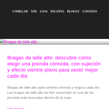
COMEÇAR
NÓS
LOJA
PACOTES
BLOGUE
CONTATO
Blogue
Bragas de talle alto: descubre cómo
elegir una prenda cómoda, con sujeción
y efecto vientre plano para vestir mejor
cada día
Bragas de talle alto para sentirte cómoda y segura cada día
Las bragas de talle alto se han convertido en una de las
prendas más buscadas dentro de la ropa