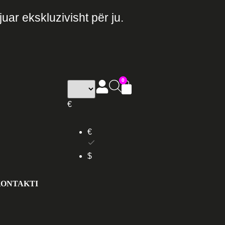
uar ekskluzivisht për ju.
0
€
€
$
ONTAKTI