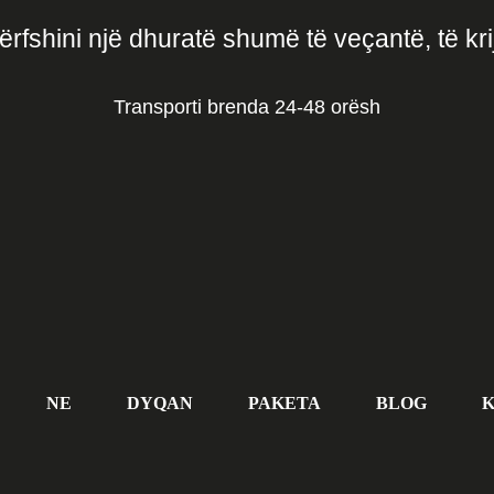
ërfshini një dhuratë shumë të veçantë, të krij
Transporti brenda 24-48 orësh
NE
DYQAN
PAKETA
BLOG
K