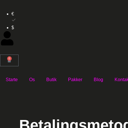
€
$
0
Starte
Os
Butik
Pakker
Blog
Konta
Betalingsmeto