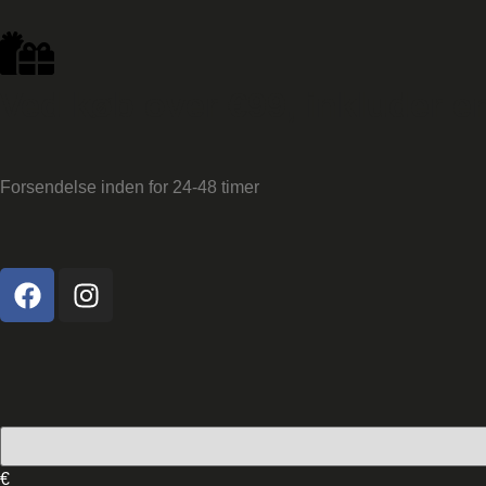
Ved køb over €99, inkluder en 
Forsendelse inden for 24-48 timer
€